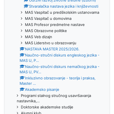
Održivi razvoj životne sredine (izborni)
Stvaralačka nastava jezika i književnosti
MAS Vaspitač u predškolskim ustanovama
MAS Vaspitač u domovima
MAS Profesor predmetne nastave
MAS Obrazovne politike
MAS Veb dizajn
MAS Liderstvo u obrazovanju
NASTAVA MASTER 2025/2026.
Naučno-stručni diskurs engleskog jezika -
MAS U, P...
Naučno-stručni diskurs nemačkog jezika -
MAS U, PV...
Inkluzivno obrazovanje - teorija i praksa,
Master ...
Akademsko pisanje
Programi stalnog stručnog usavršavanja
nastavnika,...
Doktorske akademske studije
Alumni klub