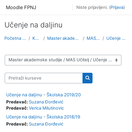
Idi na glavni sadržaj
Moodle FPNJ
Niste prijavljeni. (
Prijava
)
Učenje na daljinu
Početna stranica
Kursevi
Master akademske studije
MAS Učitelj
Učenje na daljinu
Kategorije kurseva
Pretraži kurseve
Pretraži kurseve
Učenje na daljinu - Školska 2019/20
Predavač:
Suzana Đorđević
Predavač:
Verica Milutinovic
Učenje na daljinu - Školska 2018/19
Predavač:
Suzana Đorđević