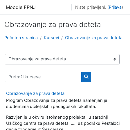
Idi na glavni sadržaj
Moodle FPNJ
Niste prijavljeni. (
Prijava
)
Obrazovanje za prava deteta
Početna stranica
Kursevi
Obrazovanje za prava deteta
Kategorije kurseva
Pretraži kurseve
Pretraži kurseve
Obrazovanje za prava deteta
Program Obrazovanje za prava deteta namenjen je
studentima učiteljskih i pedagoških fakulteta.
Razvijen je u okviru istoimenog projekta i u saradnji
Užičkog centra za prava deteta, ..... uz podršku Pestaloci
dečje fondacije iz Švajcarske.