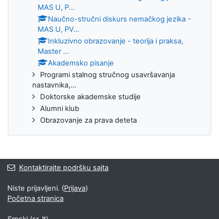
MAS U, P...
Naučno-stručni diskurs nemačkog jezika -
MAS U, PV...
Inkluzivno obrazovanje - teorija i praksa,
Master ...
Akademsko pisanje
Programi stalnog stručnog usavršavanja
nastavnika,...
Doktorske akademske studije
Alumni klub
Obrazovanje za prava deteta
Kontaktirajte podršku sajta
Niste prijavljeni. (
Prijava
)
Početna stranica