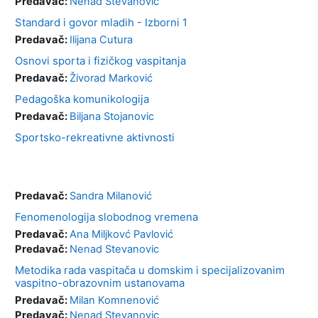
Predavač:
Nenad Stevanovic
Standard i govor mladih - Izborni 1
Predavač:
Ilijana Cutura
Osnovi sporta i fizičkog vaspitanja
Predavač:
Živorad Marković
Pedagoška komunikologija
Predavač:
Biljana Stojanovic
Sportsko-rekreativne aktivnosti
Predavač:
Sandra Milanović
Fenomenologija slobodnog vremena
Predavač:
Ana Miljkovć Pavlović
Predavač:
Nenad Stevanovic
Metodika rada vaspitača u domskim i specijalizovanim
vaspitno-obrazovnim ustanovama
Predavač:
Milan Komnenović
Predavač:
Nenad Stevanovic