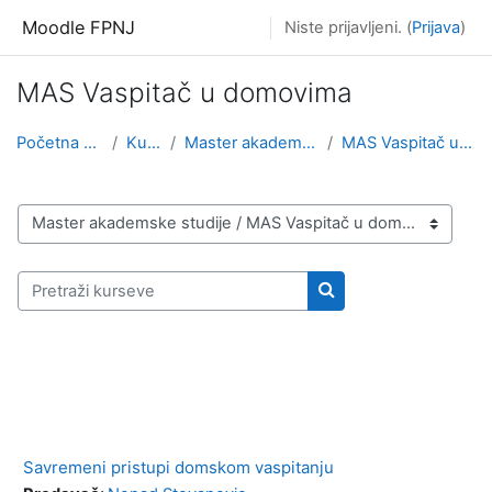
Idi na glavni sadržaj
Moodle FPNJ
Niste prijavljeni. (
Prijava
)
MAS Vaspitač u domovima
Početna stranica
Kursevi
Master akademske studije
MAS Vaspitač u domovima
Kategorije kurseva
Pretraži kurseve
Pretraži kurseve
Savremeni pristupi domskom vaspitanju