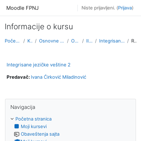
Idi na glavni sadržaj
Moodle FPNJ
Niste prijavljeni. (
Prijava
)
Informacije o kursu
Početna stranica
Kursevi
Osnovne akademske studije
OAS Učitelj
III godina
Integrisane jezičke veštine 2
Rezime
Integrisane jezičke veštine 2
Predavač:
Ivana Ćirković Miladinović
Preskoči Navigacija
Navigacija
Početna stranica
Moji kursevi
Obaveštenja sajta