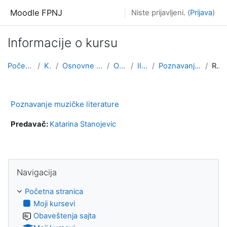
Idi na glavni sadržaj
Moodle FPNJ
Niste prijavljeni. (
Prijava
)
Informacije o kursu
Početna stranica
Kursevi
Osnovne akademske studije
OAS Učitelj
III godina
Poznavanje muzičke literature
Rezime
Poznavanje muzičke literature
Predavač:
Katarina Stanojevic
Preskoči Navigacija
Navigacija
Početna stranica
Moji kursevi
Obaveštenja sajta