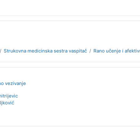
Strukovna medicinska sestra vaspitač
Rano učenje i afekti
no vezivanje
itrijevic
ljković