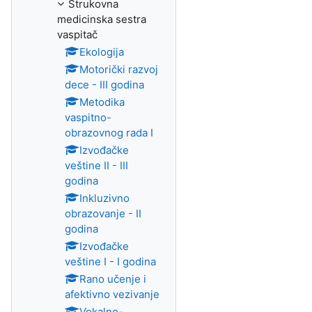
Strukovna
medicinska sestra
vaspitač
Ekologija
Motorički razvoj
dece - III godina
Metodika
vaspitno-
obrazovnog rada I
Izvođačke
veštine II - III
godina
Inkluzivno
obrazovanje - II
godina
Izvođačke
veštine I - I godina
Rano učenje i
afektivno vezivanje
Vokalno-