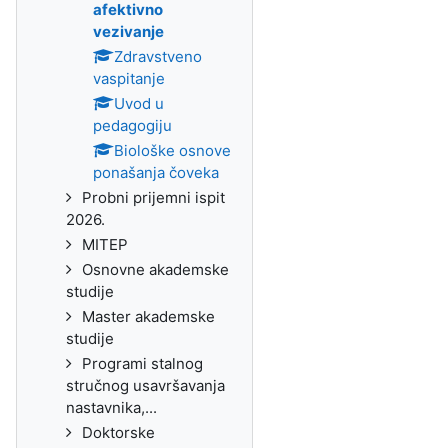
afektivno
vezivanje
Zdravstveno
vaspitanje
Uvod u
pedagogiju
Biološke osnove
ponašanja čoveka
Probni prijemni ispit
2026.
MITEP
Osnovne akademske
studije
Master akademske
studije
Programi stalnog
stručnog usavršavanja
nastavnika,...
Doktorske