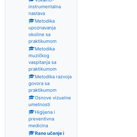
instrumentalna
nastava
Metodika
upoznavanja
okoline sa
praktikumom
Metodika
muzičkog
vaspitanja sa
praktikumom
Metodika razvoja
govora sa
praktikumom
Osnove vizuelne
umetnosti
Higijena i
preventivna
medicina
Rano učenje i