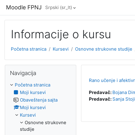
Idi na glavni sadržaj
Moodle FPNJ
Srpski ‎(sr_lt)‎
Informacije o kursu
Početna stranica
Kursevi
Osnovne strukovne studije
Preskoči Navigacija
Navigacija
Rano učenje i afektiv
Početna stranica
Moji kursevi
Predavač:
Bojana Dim
Predavač:
Sanja Stoji
Obaveštenja sajta
Moji kursevi
Kursevi
Osnovne strukovne
studije