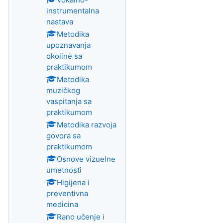
instrumentalna
nastava
Metodika
upoznavanja
okoline sa
praktikumom
Metodika
muzičkog
vaspitanja sa
praktikumom
Metodika razvoja
govora sa
praktikumom
Osnove vizuelne
umetnosti
Higijena i
preventivna
medicina
Rano učenje i