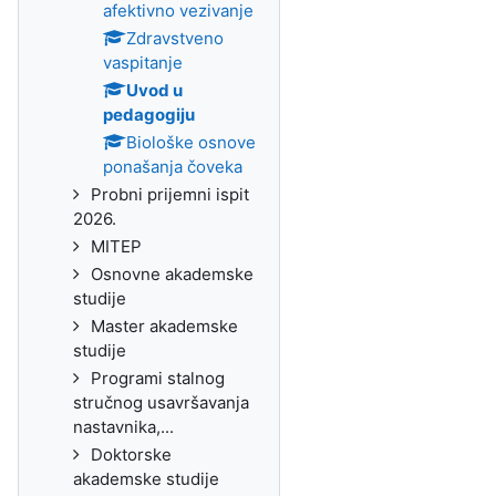
afektivno vezivanje
Zdravstveno
vaspitanje
Uvod u
pedagogiju
Biološke osnove
ponašanja čoveka
Probni prijemni ispit
2026.
MITEP
Osnovne akademske
studije
Master akademske
studije
Programi stalnog
stručnog usavršavanja
nastavnika,...
Doktorske
akademske studije