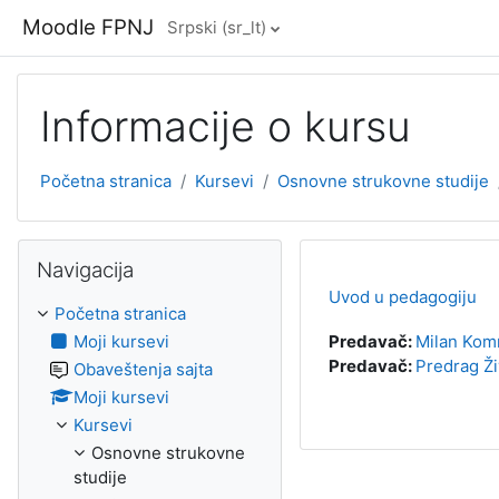
Idi na glavni sadržaj
Moodle FPNJ
Srpski ‎(sr_lt)‎
Informacije o kursu
Početna stranica
Kursevi
Osnovne strukovne studije
Preskoči Navigacija
Navigacija
Uvod u pedagogiju
Početna stranica
Moji kursevi
Predavač:
Milan Kom
Predavač:
Predrag Ži
Obaveštenja sajta
Moji kursevi
Kursevi
Osnovne strukovne
studije