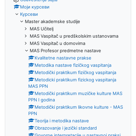
Моји курсеви
Курсеви
Master akademske studije
MAS Učitelj
MAS Vaspitač u predškolskim ustanovama
MAS Vaspitač u domovima
MAS Profesor predmetne nastave
Kvalitetne nastavne prakse
Metodika nastave fizičkog vaspitanja
Metodički praktikum fizičkog vaspitanja
Metodicki praktikum fizickog vaspitanja
MAS PPN
Metodički praktikum muzičke kulture MAS
PPN I godina
Metodički praktikum likovne kulture - MAS
PPN
Teorija i metodika nastave
Obrazovanje i jezički standard
Govorne interpretacije u nastavnoj praksi