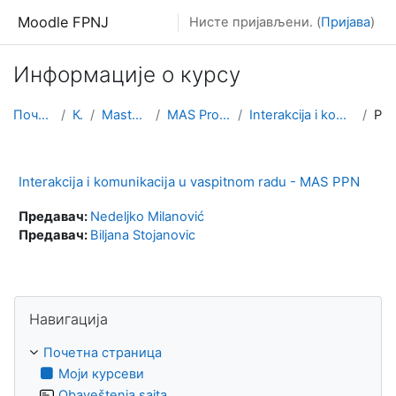
Иди на главни садржај
Moodle FPNJ
Нисте пријављени. (
Пријава
)
Информације о курсу
Почетна страница
Курсеви
Master akademske studije
MAS Profesor predmetne nastave
Interakcija i komunikacija u vaspitnom radu - MAS PPN
Резиме
Interakcija i komunikacija u vaspitnom radu - MAS PPN
Предавач:
Nedeljko Milanović
Предавач:
Biljana Stojanovic
Прескочи Навигација
Навигација
Почетна страница
Моји курсеви
Obaveštenja sajta