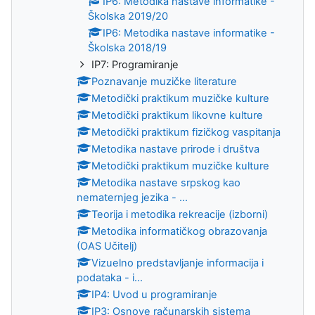
IP6: Metodika nastave informatike -
Školska 2019/20
IP6: Metodika nastave informatike -
Školska 2018/19
IP7: Programiranje
Poznavanje muzičke literature
Metodički praktikum muzičke kulture
Metodički praktikum likovne kulture
Metodički praktikum fizičkog vaspitanja
Metodika nastave prirode i društva
Metodički praktikum muzičke kulture
Metodika nastave srpskog kao
nematernjeg jezika - ...
Teorija i metodika rekreacije (izborni)
Metodika informatičkog obrazovanja
(OAS Učitelj)
Vizuelno predstavlјanje informacija i
podataka - i...
IP4: Uvod u programiranje
IP3: Osnove računarskih sistema