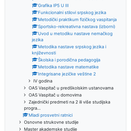
Grafika IP5 U III
Funkcionalni stilovi srpskog jezika
Metodički praktikum fizičkog vaspitanja
Sportsko-rekreativna nastava (izborni)
Uvod u metodiku nastave nemačkog
jezika
Metodika nastave srpskog jezika i
književnosti
Školska i porodična pedagogija
Metodika nastave matematike
Integrisane jezičke veštine 2
IV godina
OAS Vaspitač u predškolskim ustanovama
OAS Vaspitač u domovima
Zajednički predmeti na 2 ili više studijska
progra...
Mladi prosvetni ratnici
Osnovne strukovne studije
Master akademske studije