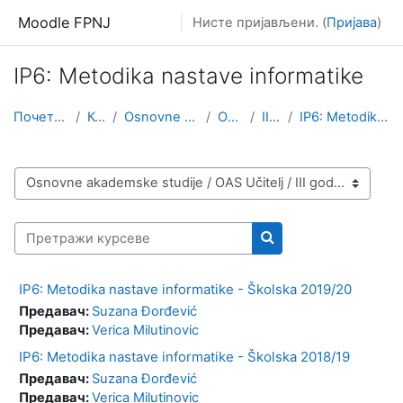
Иди на главни садржај
Moodle FPNJ
Нисте пријављени. (
Пријава
)
IP6: Metodika nastave informatike
Почетна страница
Курсеви
Osnovne akademske studije
OAS Učitelj
III godina
IP6: Metodika nastave informatike
Категорије курсева
Претражи курсеве
Претражи курсеве
IP6: Metodika nastave informatike - Školska 2019/20
Предавач:
Suzana Đorđević
Предавач:
Verica Milutinovic
IP6: Metodika nastave informatike - Školska 2018/19
Предавач:
Suzana Đorđević
Предавач:
Verica Milutinovic