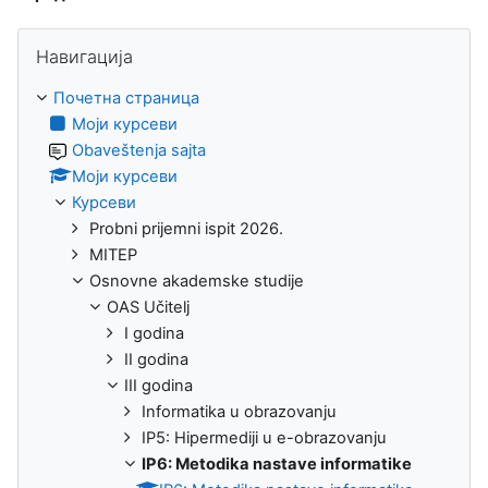
Прескочи Навигација
Навигација
Почетна страница
Моји курсеви
Obaveštenja sajta
Моји курсеви
Курсеви
Probni prijemni ispit 2026.
MITEP
Osnovne akademske studije
OAS Učitelj
I godina
II godina
III godina
Informatika u obrazovanju
IP5: Hipermediji u e-obrazovanju
IP6: Metodika nastave informatike