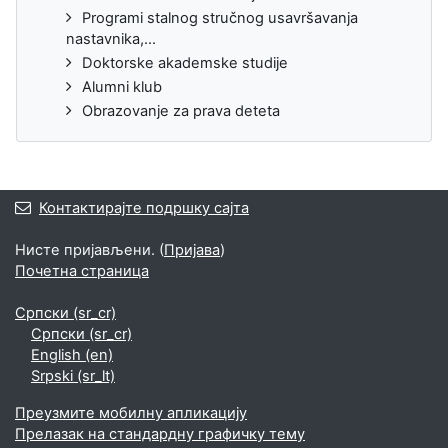
Programi stalnog stručnog usavršavanja
nastavnika,...
Doktorske akademske studije
Alumni klub
Obrazovanje za prava deteta
Контактирајте подршку сајта
Нисте пријављени. (
Пријава
)
Почетна страница
Српски ‎(sr_cr)‎
Српски ‎(sr_cr)‎
English ‎(en)‎
Srpski ‎(sr_lt)‎
Преузмите мобилну апликацију
Прелазак на стандардну графичку тему