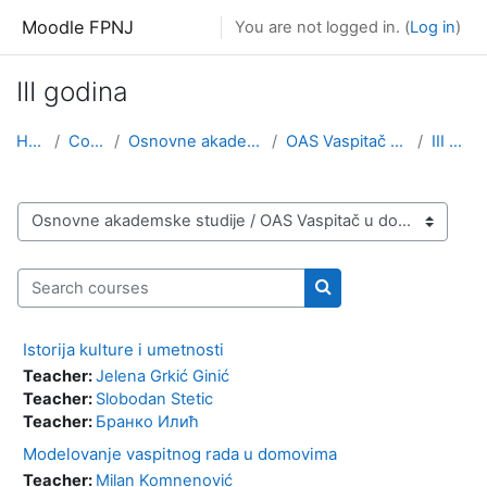
Skip to main content
Moodle FPNJ
You are not logged in. (
Log in
)
III godina
Home
Courses
Osnovne akademske studije
OAS Vaspitač u domovima
III godina
Course categories
Search courses
Search courses
Istorija kulture i umetnosti
Teacher:
Jelena Grkić Ginić
Teacher:
Slobodan Stetic
Teacher:
Бранко Илић
Modelovanje vaspitnog rada u domovima
Teacher:
Milan Komnenović