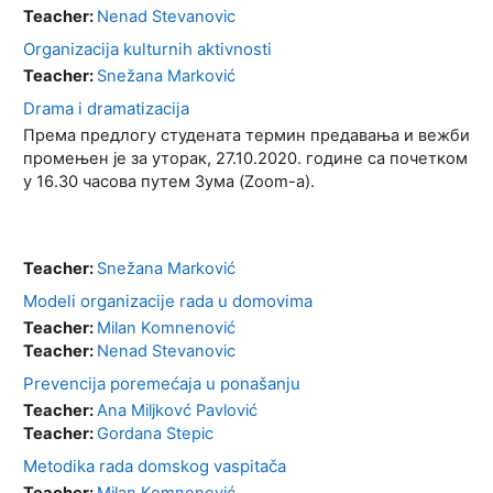
Teacher:
Nenad Stevanovic
Organizacija kulturnih aktivnosti
Teacher:
Snežana Marković
Drama i dramatizacija
Према предлогу студената термин предавања и вежби
промењен је за уторак, 27.10.2020. године са почетком
у 16.30 часова путем Зума (Zoom-a).
Teacher:
Snežana Marković
Modeli organizacije rada u domovima
Teacher:
Milan Komnenović
Teacher:
Nenad Stevanovic
Prevencija poremećaja u ponašanju
Teacher:
Ana Miljkovć Pavlović
Teacher:
Gordana Stepic
Metodika rada domskog vaspitača
Teacher:
Milan Komnenović