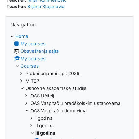
Teacher:
Biljana Stojanovic
Skip Navigation
Navigation
Home
My courses
Obaveštenja sajta
My courses
Courses
Probni prijemni ispit 2026.
MITEP
Osnovne akademske studije
OAS Učitelj
OAS Vaspitač u predškolskim ustanovama
OAS Vaspitač u domovima
I godina
II godina
III godina